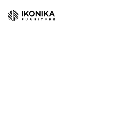
Nábytok
O nás
Kontakt
Buďme partnermi
Prihláste sa
Plánovač
0
0
SK
DE
IKONIKA showroom
V prípade návštevy showroomu si dohodnite prosím termín vopred, t
Kde nás nájdete?
Pondelok - Piatok
8:00 - 17:00
Sobota
Po dohode
Nedeľa
Zatvorené