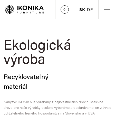
SK
DE
0
Ekologická
výroba
Recyklovateľný
materiál
Nábytok IKONIKA je vyrábaný z najkvalitnejších drevín. Masívne
drevo pre naše výrobky osobne vyberáme a obstarávame len z trvalo
udržateľného lesného hospodárstva na Slovensku a v USA.