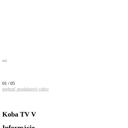
01 / 05
prehrať produktové video
Koba TV V
Informácie