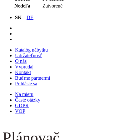
Nedeľa
Zatvorené
SK
DE
Katalóg nábytku
Udržateľnosť
O nás
Výpredaj
Kontakt
Buďme partnermi
Prihláste sa
Na mieru
Časté otázky
GDPR
VOP
Plánovač