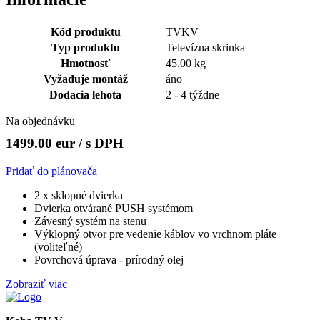
Kód produktu
TVKV
Typ produktu
Televízna skrinka
Hmotnosť
45.00 kg
Vyžaduje montáž
áno
Dodacia lehota
2 - 4 týždne
Na objednávku
1499.00 eur
/ s DPH
Pridať do plánovača
2 x sklopné dvierka
Dvierka otvárané PUSH systémom
Závesný systém na stenu
Výklopný otvor pre vedenie káblov vo vrchnom pláte
(voliteľné)
Povrchová úprava - prírodný olej
Zobraziť viac