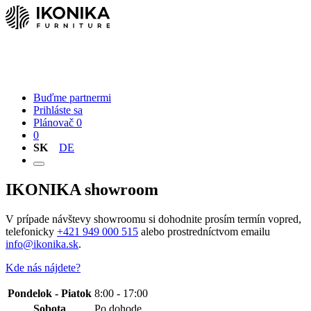
Nábytok
O nás
Kontakt
Buďme partnermi
Prihláste sa
Plánovač
0
0
SK
DE
IKONIKA showroom
V prípade návštevy showroomu si dohodnite prosím termín vopred,
telefonicky
+421 949 000 515
alebo prostredníctvom emailu
info@ikonika.sk
.
Kde nás nájdete?
Pondelok - Piatok
8:00 - 17:00
Sobota
Po dohode