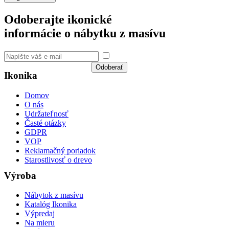
Odoberajte ikonické
informácie o nábytku z masívu
Súhlasím so spracovaním
osobných údajov a GDPR
Odoberať
Ikonika
Domov
O nás
Udržateľnosť
Časté otázky
GDPR
VOP
Reklamačný poriadok
Starostlivosť o drevo
Výroba
Nábytok z masívu
Katalóg Ikonika
Výpredaj
Na mieru