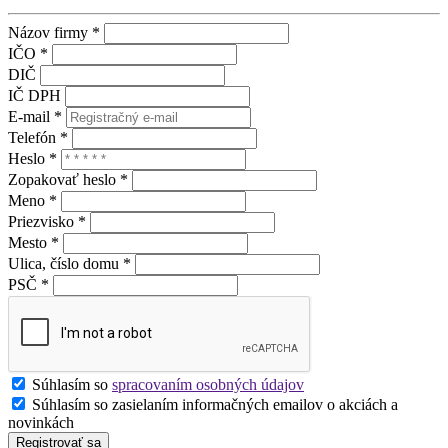
Názov firmy *
IČO *
DIČ
IČ DPH
E-mail *
Telefón *
Heslo *
Zopakovať heslo *
Meno *
Priezvisko *
Mesto *
Ulica, číslo domu *
PSČ *
Súhlasím so
spracovaním osobných údajov
Súhlasím so zasielaním informačných emailov o akciách a
novinkách
Registrovať sa