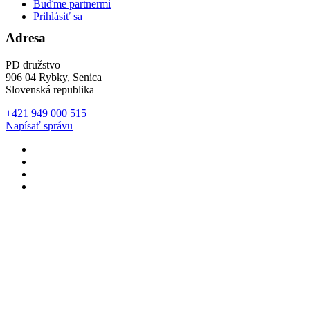
Buďme partnermi
Prihlásiť sa
Adresa
PD družstvo
906 04 Rybky, Senica
Slovenská republika
+421 949 000 515
Napísať správu
Developed with
RECO
Developed with
RECO