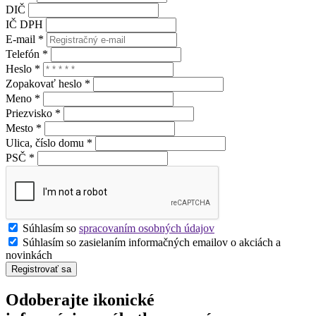
DIČ
IČ DPH
E-mail *
Telefón *
Heslo *
Zopakovať heslo *
Meno *
Priezvisko *
Mesto *
Ulica, číslo domu *
PSČ *
Súhlasím so
spracovaním osobných údajov
Súhlasím so zasielaním informačných emailov o akciách a
novinkách
Registrovať sa
Odoberajte ikonické