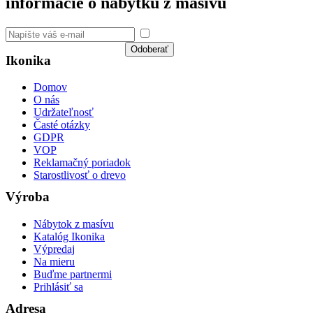
informácie o nábytku z masívu
Súhlasím so spracovaním
osobných údajov a GDPR
Odoberať
Ikonika
Domov
O nás
Udržateľnosť
Časté otázky
GDPR
VOP
Reklamačný poriadok
Starostlivosť o drevo
Výroba
Nábytok z masívu
Katalóg Ikonika
Výpredaj
Na mieru
Buďme partnermi
Prihlásiť sa
Adresa