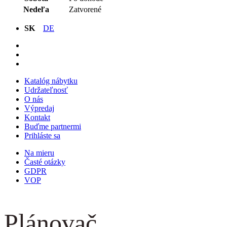
Nedeľa
Zatvorené
SK
DE
Katalóg nábytku
Udržateľnosť
O nás
Výpredaj
Kontakt
Buďme partnermi
Prihláste sa
Na mieru
Časté otázky
GDPR
VOP
Plánovač