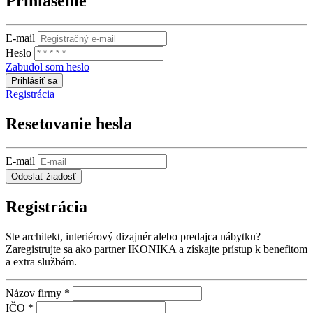
Prihlásenie
E-mail
Heslo
Zabudol som heslo
Prihlásiť sa
Registrácia
Resetovanie hesla
E-mail
Odoslať žiadosť
Registrácia
Ste architekt, interiérový dizajnér alebo predajca nábytku?
Zaregistrujte sa ako partner IKONIKA a získajte prístup k benefitom
a extra službám.
Názov firmy *
IČO *