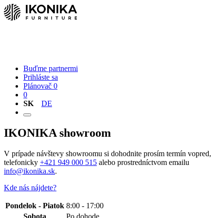
Nábytok
O nás
Kontakt
Buďme partnermi
Prihláste sa
Plánovač
0
0
SK
DE
IKONIKA showroom
V prípade návštevy showroomu si dohodnite prosím termín vopred,
telefonicky
+421 949 000 515
alebo prostredníctvom emailu
info@ikonika.sk
.
Kde nás nájdete?
Pondelok - Piatok
8:00 - 17:00
Sobota
Po dohode