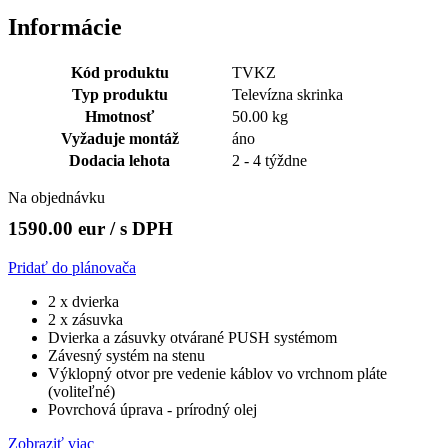
Informácie
Kód produktu
TVKZ
Typ produktu
Televízna skrinka
Hmotnosť
50.00 kg
Vyžaduje montáž
áno
Dodacia lehota
2 - 4 týždne
Na objednávku
1590.00 eur
/ s DPH
Pridať do plánovača
2 x dvierka
2 x zásuvka
Dvierka a zásuvky otvárané PUSH systémom
Závesný systém na stenu
Výklopný otvor pre vedenie káblov vo vrchnom pláte
(voliteľné)
Povrchová úprava - prírodný olej
Zobraziť viac