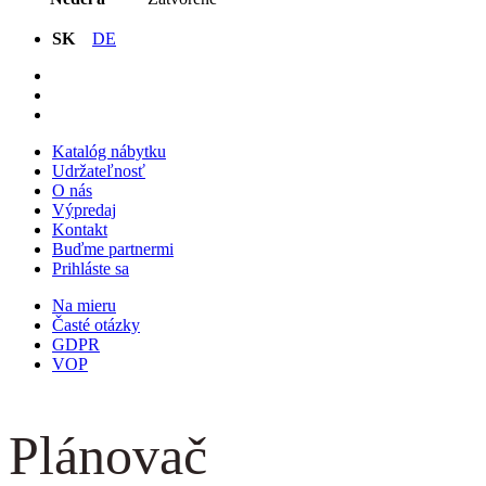
SK
DE
Katalóg nábytku
Udržateľnosť
O nás
Výpredaj
Kontakt
Buďme partnermi
Prihláste sa
Na mieru
Časté otázky
GDPR
VOP
Plánovač