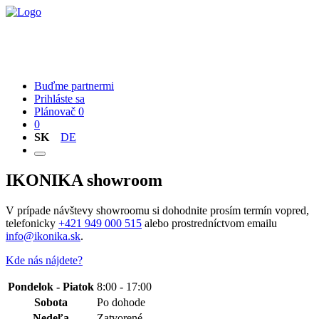
Nábytok
O nás
Kontakt
Buďme partnermi
Prihláste sa
Plánovač
0
0
SK
DE
IKONIKA showroom
V prípade návštevy showroomu si dohodnite prosím termín vopred,
telefonicky
+421 949 000 515
alebo prostredníctvom emailu
info@ikonika.sk
.
Kde nás nájdete?
Pondelok - Piatok
8:00 - 17:00
Sobota
Po dohode
Nedeľa
Zatvorené