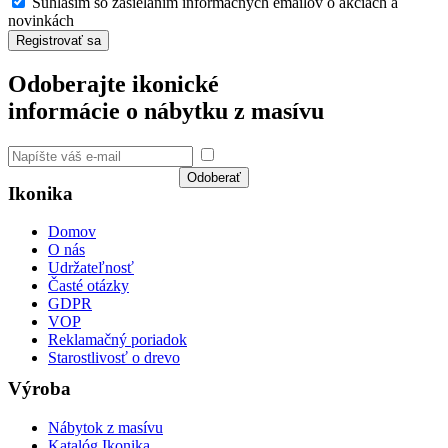
Súhlasím so zasielaním informačných emailov o akciách a
novinkách
Registrovať sa
Odoberajte ikonické
informácie o nábytku z masívu
Súhlasím so spracovaním
osobných údajov a GDPR
Odoberať
Ikonika
Domov
O nás
Udržateľnosť
Časté otázky
GDPR
VOP
Reklamačný poriadok
Starostlivosť o drevo
Výroba
Nábytok z masívu
Katalóg Ikonika