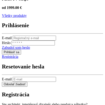
od 1999.00 €
Všetky produkty
Prihlásenie
E-mail
Heslo
Zabudol som heslo
Prihlásiť sa
Registrácia
Resetovanie hesla
E-mail
Odoslať žiadosť
Registrácia
Ste architekt, interiérový dizajnér alebo predajca nábytku?