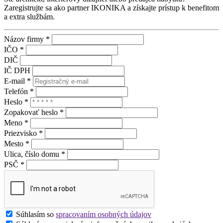
Zaregistrujte sa ako partner IKONIKA a získajte prístup k benefitom
a extra službám.
Názov firmy *
IČO *
DIČ
IČ DPH
E-mail *
Telefón *
Heslo *
Zopakovať heslo *
Meno *
Priezvisko *
Mesto *
Ulica, číslo domu *
PSČ *
Súhlasím so
spracovaním osobných údajov