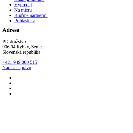
Výpredaj
Na mieru
Buďme partnermi
Prihlásiť sa
Adresa
PD družstvo
906 04 Rybky, Senica
Slovenská republika
+421 949 000 515
Napísať správu
Developed with
RECO
Developed with
RECO