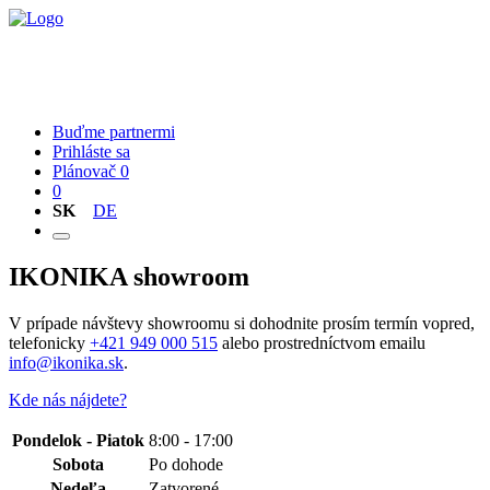
Nábytok
O nás
Kontakt
Buďme partnermi
Prihláste sa
Plánovač
0
0
SK
DE
IKONIKA showroom
V prípade návštevy showroomu si dohodnite prosím termín vopred,
telefonicky
+421 949 000 515
alebo prostredníctvom emailu
info@ikonika.sk
.
Kde nás nájdete?
Pondelok - Piatok
8:00 - 17:00
Sobota
Po dohode
Nedeľa
Zatvorené