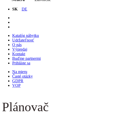
SK
DE
Katalóg nábytku
Udržateľnosť
O nás
Výpredaj
Kontakt
Buďme partnermi
Prihláste sa
Na mieru
Časté otázky
GDPR
VOP
Plánovač