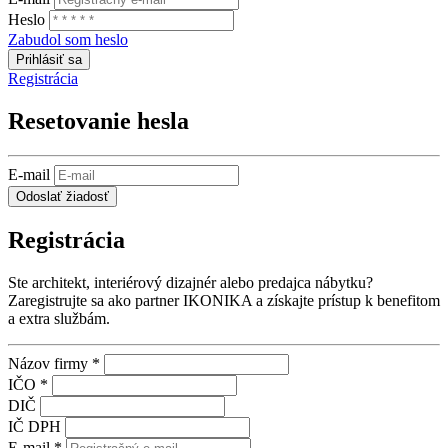
Heslo
Zabudol som heslo
Prihlásiť sa
Registrácia
Resetovanie hesla
E-mail
Odoslať žiadosť
Registrácia
Ste architekt, interiérový dizajnér alebo predajca nábytku?
Zaregistrujte sa ako partner IKONIKA a získajte prístup k benefitom
a extra službám.
Názov firmy *
IČO *
DIČ
IČ DPH
E-mail *