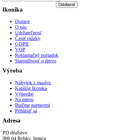
osobných údajov a GDPR
Odoberať
Ikonika
Domov
O nás
Udržateľnosť
Časté otázky
GDPR
VOP
Reklamačný poriadok
Starostlivosť o drevo
Výroba
Nábytok z masívu
Katalóg Ikonika
Výpredaj
Na mieru
Buďme partnermi
Prihlásiť sa
Adresa
PD družstvo
906 04 Rybky, Senica