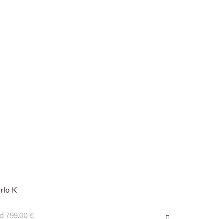
rlo K
d 799.00 €