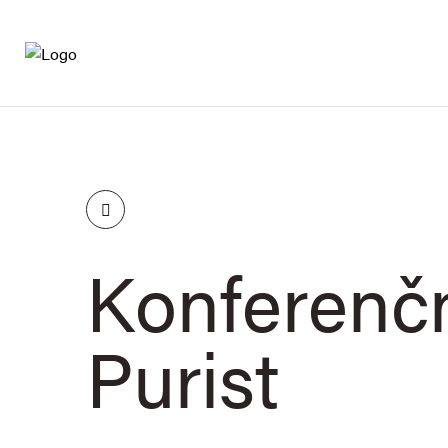
Nábytok
O nás
Kontakt
Konferenčn
Purist