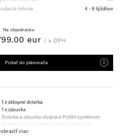
odacia lehota
4 - 6 týždňov
Na objednávku
799.00 eur
/ s DPH
Pridať do plánovača
1 x sklopné dvierka
1 x zásuvka
Dvierka a zásuvka otvárané PUSH systémom
Oceľový rám v čiernej povrchovej úprave
obraziť viac
Nastaviteľné nožičky
Povrchová úprava – prírodný olej so zvýšenou