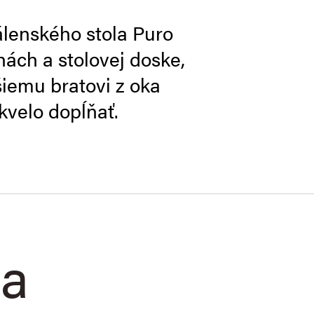
lenského stola Puro
ách a stolovej doske,
šiemu bratovi z oka
kvelo dopĺňať.
ia