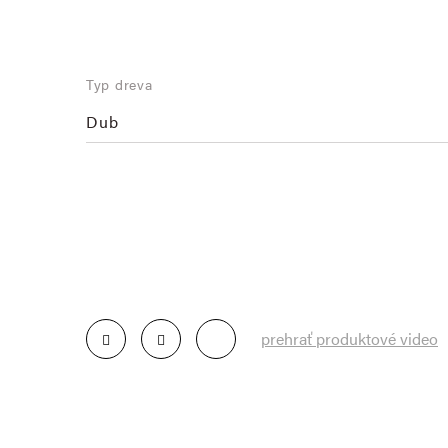
Typ dreva
Dub
prehrať produktové video