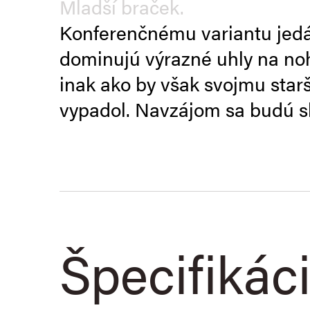
Mladší braček.
Konferenčnému variantu jedá
dominujú výrazné uhly na noh
inak ako by však svojmu star
vypadol. Navzájom sa budú s
Špecifikác