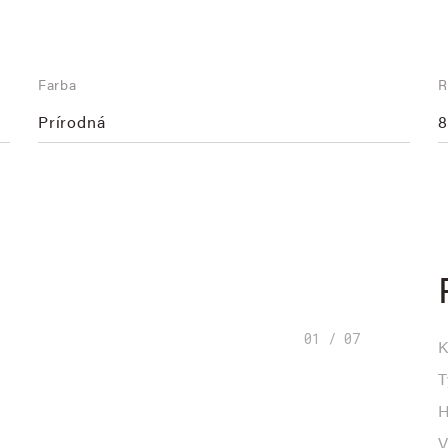
Farba
R
Prírodná
8
01 / 07
K
T
H
V