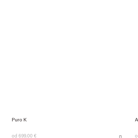
Puro K
A
od 699.00 €
o