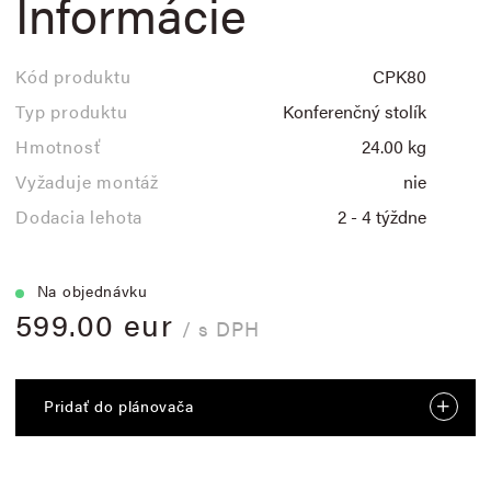
Informácie
Kód produktu
CPK80
Typ produktu
Konferenčný stolík
Hmotnosť
24.00 kg
Vyžaduje montáž
nie
Dodacia lehota
2 - 4 týždne
Na objednávku
599.00 eur
/ s DPH
Pridať do plánovača