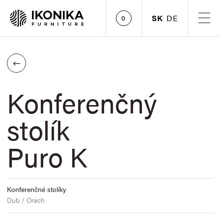
SK
DE
0
Konferenčný
stolík
Puro K
Konferenčné stolíky
Dub / Orech