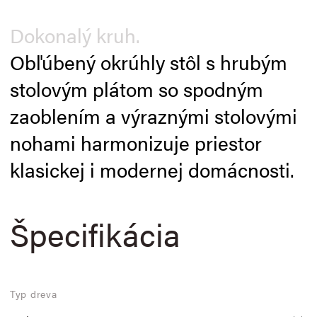
Dokonalý kruh.
Obľúbený okrúhly stôl s hrubým
stolovým plátom so spodným
zaoblením a výraznými stolovými
nohami harmonizuje priestor
klasickej i modernej domácnosti.
Špecifikácia
Typ dreva