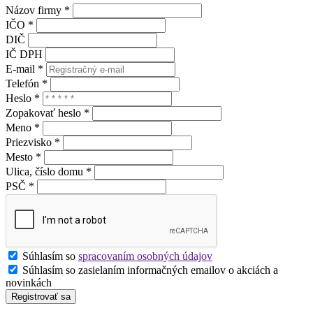
Názov firmy *
IČO *
DIČ
IČ DPH
E-mail *
Telefón *
Heslo *
Zopakovať heslo *
Meno *
Priezvisko *
Mesto *
Ulica, číslo domu *
PSČ *
Súhlasím so
spracovaním osobných údajov
Súhlasím so zasielaním informačných emailov o akciách a
novinkách
Registrovať sa