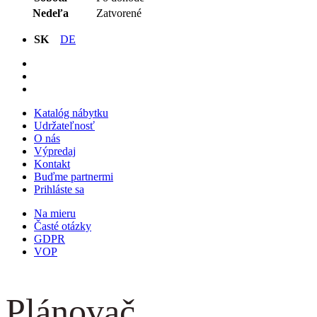
Nedeľa
Zatvorené
SK
DE
Katalóg nábytku
Udržateľnosť
O nás
Výpredaj
Kontakt
Buďme partnermi
Prihláste sa
Na mieru
Časté otázky
GDPR
VOP
Plánovač