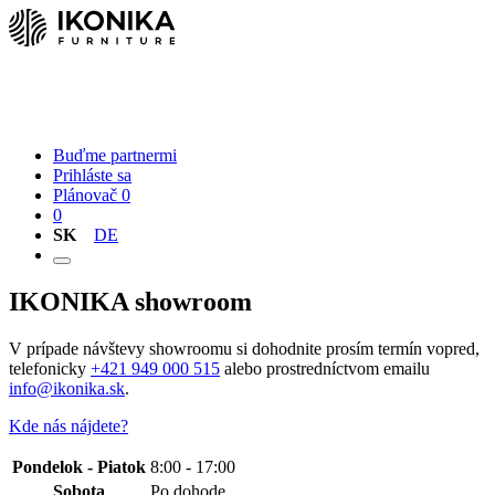
Nábytok
O nás
Kontakt
Buďme partnermi
Prihláste sa
Plánovač
0
0
SK
DE
IKONIKA showroom
V prípade návštevy showroomu si dohodnite prosím termín vopred,
telefonicky
+421 949 000 515
alebo prostredníctvom emailu
info@ikonika.sk
.
Kde nás nájdete?
Pondelok - Piatok
8:00 - 17:00
Sobota
Po dohode