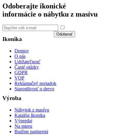
Odoberajte ikonické
informácie o nábytku z masívu
Súhlasím so spracovaním
osobných údajov a GDPR
Odoberať
Ikonika
Domov
O nás
Udržateľnosť
Časté otázky
GDPR
VOP
Reklamačný poriadok
Starostlivosť o drevo
Výroba
Nábytok z masívu
Katalóg Ikonika
Výpredaj
Na mieru
Buďme partnermi