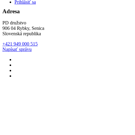
Prihlásiť sa
Adresa
PD družstvo
906 04 Rybky, Senica
Slovenská republika
+421 949 000 515
Napísať správu
Developed with
RECO
Developed with
RECO