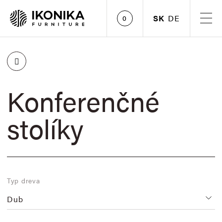
SK
DE
0
Konferenčné
stolíky
Typ dreva
Dub